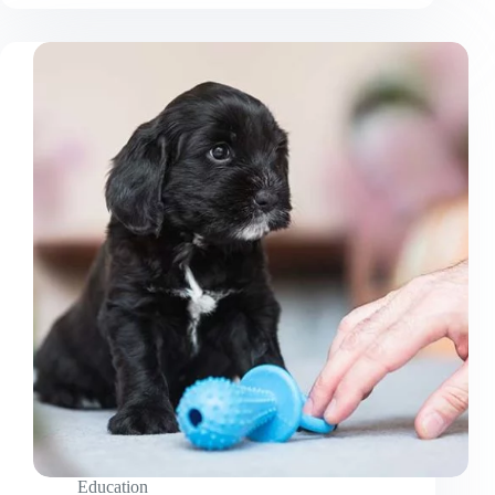
positive
d’un
chien
est-
elle
importante
?
Education