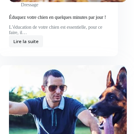
Dressage
Éduquez votre chien en quelques minutes par jour !
L’éducation de votre chien est essentielle, pour ce
faire, il…
Lire la suite
Éduquez votre
chien
en
quelques
minutes
par
jour
!