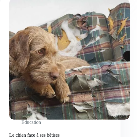
les
aboiements
de
votre
chien
Education
Le chien face à ses bêtises