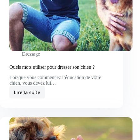
Dressage
Quels mots utiliser pour dresser son chien ?
Lorsque vous commencez l’éducation de votre
chien, vous devez lui…
Lire la suite
Quels
mots
utiliser
pour
dresser
son
chien
?