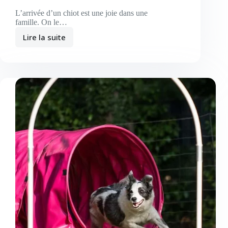
L’arrivée d’un chiot est une joie dans une
famille. On le…
Lire la suite
Le
chien
face
à
ses
bêtises