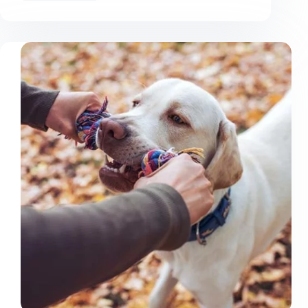
des
ordres
à un
chien