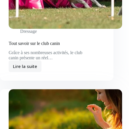
Dressage
Tout savoir sur le club canin
Grâce à ses nombreuses activités, le club
canin présente un réel…
Lire la suite
Tout
savoir
sur
le
club
canin