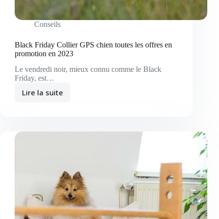
Conseils
Black Friday Collier GPS chien toutes les offres en
promotion en 2023
Le vendredi noir, mieux connu comme le Black
Friday, est…
Lire la suite
Black
Friday
Collier
GPS
chien
toutes
les
offres
en
promotion
en
2023