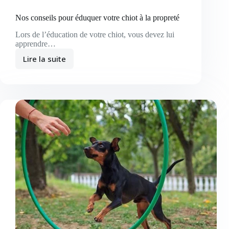
Nos conseils pour éduquer votre chiot à la propreté
Lors de l’éducation de votre chiot, vous devez lui
apprendre…
Lire la suite
Nos
conseils
pour
éduquer
votre
chiot
à
la
propreté